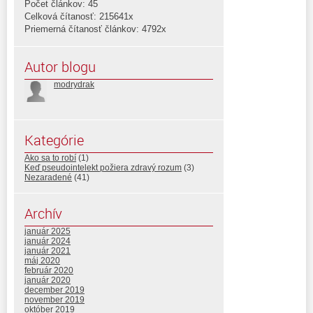
Počet článkov: 45
Celková čítanosť: 215641x
Priemerná čítanosť článkov: 4792x
Autor blogu
modrydrak
Kategórie
Ako sa to robí
(1)
Keď pseudointelekt požiera zdravý rozum
(3)
Nezaradené
(41)
Archív
január 2025
január 2024
január 2021
máj 2020
február 2020
január 2020
december 2019
november 2019
október 2019