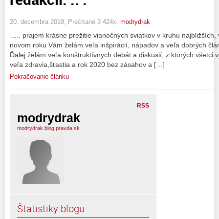
20. decembra 2019, Prečítané 3 424x,
modrydrak
….. prajem krásne prežitie vianočných sviatkov v kruhu najbližších,
novom roku Vám želám veľa inšpirácií, nápadov a veľa dobrých článk
Ďalej želám veľa konštruktívnych debát a diskusií, z ktorých všetci
veľa zdravia,šťastia a rok 2020 bez zásahov a […]
Pokračovanie článku
RSS
modrydrak
modrydrak.blog.pravda.sk
Štatistiky blogu