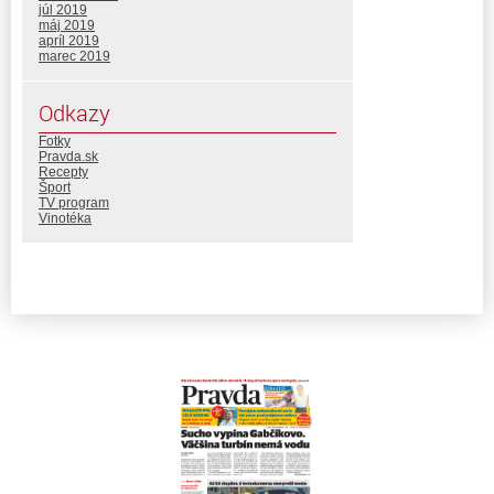
júl 2019
máj 2019
apríl 2019
marec 2019
Odkazy
Fotky
Pravda.sk
Recepty
Šport
TV program
Vinotéka