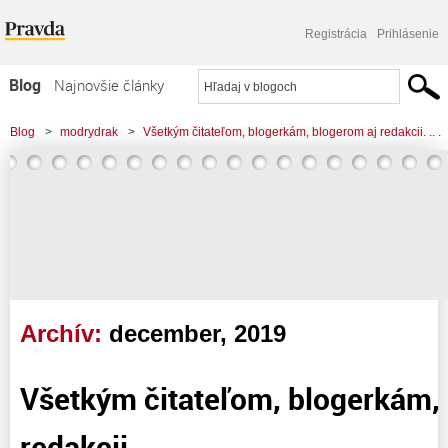
Registrácia
Prihlásenie
Blog
Najnovšie články
Najčítanejšie články
Blog
>
modrydrak
>
Všetkým čitateľom, blogerkám, blogerom aj redakcii. .. .
Najkomentovanejšie články
Zoznam blogov
Komerčné blogy
Archív:
december, 2019
Všetkým čitateľom, blogerkám,
redakcii. .. .