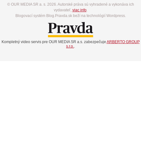
© OUR MEDIA SR a. s. 2026. Autorské práva sú vyhradené a vykonáva ich
vydavateľ,
viac info
.
Blogovací systém Blog.Pravda.sk beží na technológií Wordpress.
Kompletný video servis pre OUR MEDIA SR a.s. zabezpečuje
ARBERTO GROUP
s.r.o.
.