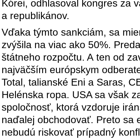
Kórei, odhlasoval kongres za 
a republikánov.
Vďaka týmto sankciám, sa miera
zvýšila na viac ako 50%. Predaj
štátneho rozpočtu. A ten od za
najväčším európskym odberateľo
Total, talianské Eni a Saras,
Helénska ropa. USA sa však za
spoločnosť, ktorá vzdoruje ir
naďalej obchodovať. Preto sa e
nebudú riskovať prípadný konfl