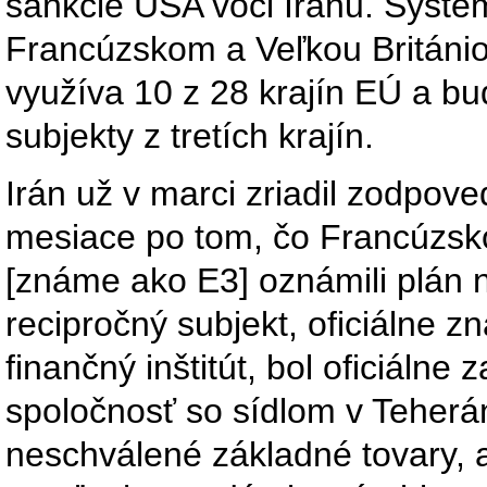
sankcie USA voči Iránu. Syst
Francúzskom a Veľkou Britán
využíva 10 z 28 krajín EÚ a b
subjekty z tretích krajín.
Irán už v marci zriadil zodpov
mesiace po tom, čo Francúzsk
[známe ako E3] oznámili plán 
recipročný subjekt, oficiálne 
finančný inštitút, bol oficiálne
spoločnosť so sídlom v Teherá
neschválené základné tovary, 