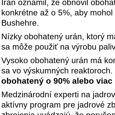
Irán oznámil, že obnovil oboh
konkrétne až o 5%, aby mohol p
Bushehre.
Nízky obohatený urán, ktorý m
sa môže použiť na výrobu pali
Vysoko obohatený urán má kon
sa vo výskumných reaktoroch.
obohatený o 90% alebo viac
Medzinárodní experti na jadrov
aktívny program pre jadrové zb
zbrojenia uvádzajú, že poruše