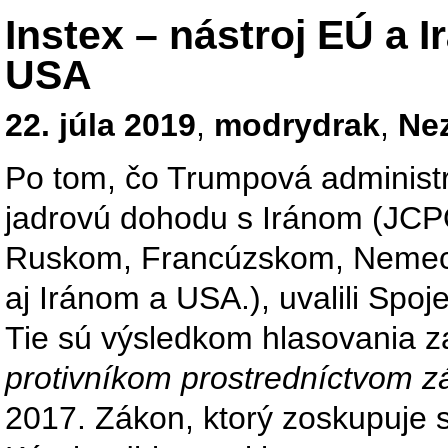
Instex – nástroj EÚ a 
USA
22. júla 2019
,
modrydrak
,
Ne
Po tom, čo Trumpová administr
jadrovú dohodu s Iránom (JCP
Ruskom, Francúzskom, Nemec
aj Iránom a USA.), uvalili Spoj
Tie sú výsledkom hlasovania 
protivníkom prostredníctvom z
2017. Zákon, ktorý zoskupuje 