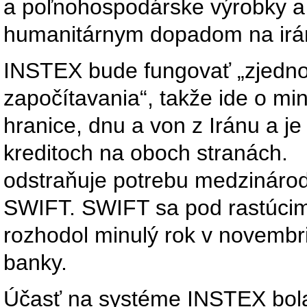
a poľnohospodárske výrobky a
humanitárnym dopadom na irán
INSTEX bude fungovať „zjedn
započítavania“, takže ide o mi
hranice, dnu a von z Iránu a j
kreditoch na oboch stranách.
odstraňuje potrebu medzinárod
SWIFT. SWIFT sa pod rastúcim
rozhodol minulý rok v novembri,
banky.
Účasť na systéme INSTEX bola