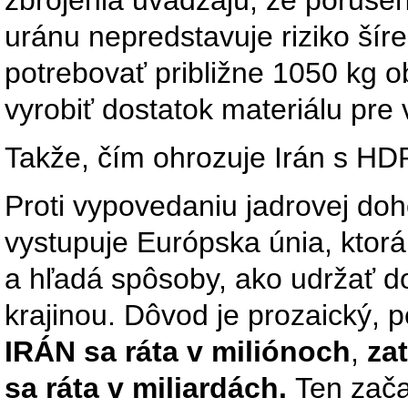
uránu nepredstavuje riziko šíre
potrebovať približne 1050 kg 
vyrobiť dostatok materiálu pre
Takže, čím ohrozuje Irán s HD
Proti vypovedaniu jadrovej doh
vystupuje Európska únia, ktorá
a hľadá spôsoby, ako udržať d
krajinou. Dôvod je prozaický,
IRÁN sa ráta v miliónoch
,
za
sa ráta v miliardách.
Ten zača